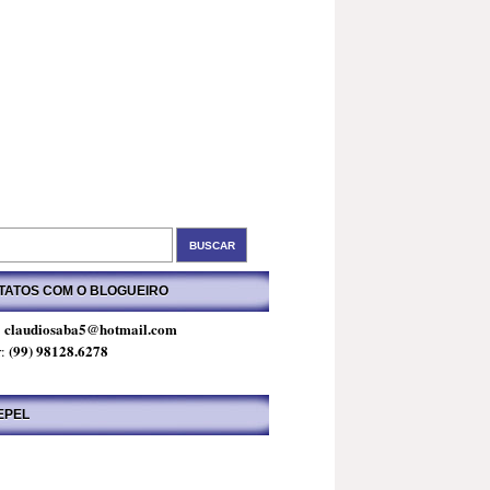
TATOS COM O BLOGUEIRO
claudiosaba5@hotmail.com
:
(99) 98128.6278
r:
EPEL