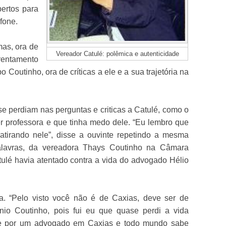
bertos para
fone.
mas, ora de
Vereador Catulé: polêmica e autenticidade
rentamento
 Coutinho, ora de críticas a ele e a sua trajetória na
se perdiam nas perguntas e criticas a Catulé, como o
r professora e que tinha medo dele. “Eu lembro que
tirando nele”, disse a ouvinte repetindo a mesma
avras, da vereadora Thays Coutinho na Câmara
ulé havia atentado contra a vida do advogado Hélio
la. “Pelo visto você não é de Caxias, deve ser de
io Coutinho, pois fui eu que quase perdi a vida
te por um advogado em Caxias e todo mundo sabe