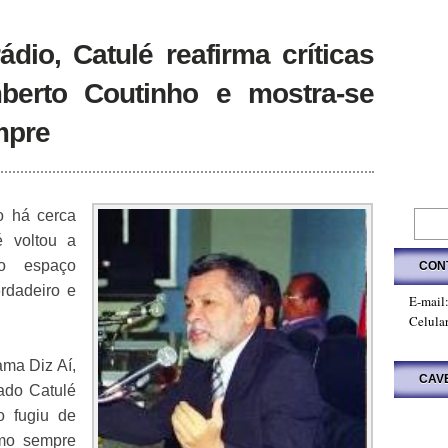
dio, Catulé reafirma críticas
erto Coutinho e mostra-se
mpre
o há cerca
 voltou a
 o espaço
CON
erdadeiro e
E-mail
Celula
ama Diz Aí,
CAV
ado Catulé
o fugiu de
mo sempre