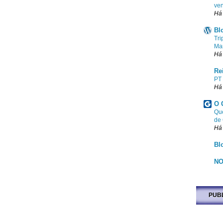
ven
Há
Bl
Tri
Ma
Há
Re
PT
Há
O 
Que
de
Há
Bl
NO
PUB