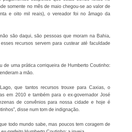
onde somente no mês de maio chegou-se ao valor de
ta e oito mil reais), o vereador foi no âmago da
] não são daqui, são pessoas que moram na Bahia,
esses recursos servem para custear até faculdade
ou de uma prática corriqueira de Humberto Coutinho:
tenderam a mão.
Lago, que tantos recursos trouxe para Caxias, o
tas em 2010 e também para o ex-governador José
ezenas de convênios para nossa cidade e hoje é
tinhos”, disse num tom de indignação.
 que todo mundo sabe, mas poucos tem coragem de
o ex-prefeito Humberto Coutinho: a inveja.