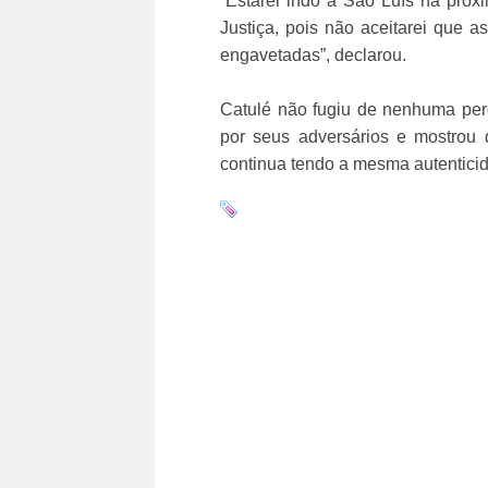
“Estarei indo a São Luís na próx
Justiça, pois não aceitarei que 
engavetadas”, declarou.
Catulé não fugiu de nenhuma per
por seus adversários e mostrou
continua tendo a mesma autenticid