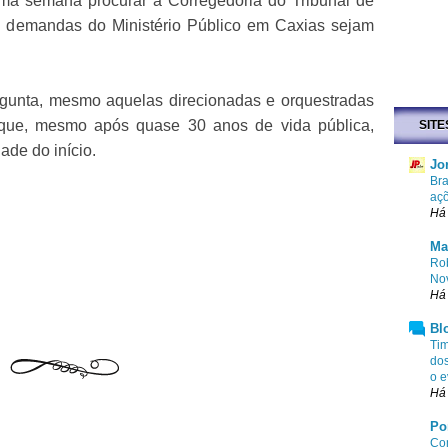
ima semana procurar a Corregedoria do Tribunal de
as demandas do Ministério Público em Caxias sejam
gunta, mesmo aquelas direcionadas e orquestradas
 que, mesmo após quase 30 anos de vida pública,
SITE
ade do início.
Jo
Bra
aç
Há 
Ma
Rob
No
Há
Bl
Tim
dos
o e
Há 
Po
Com