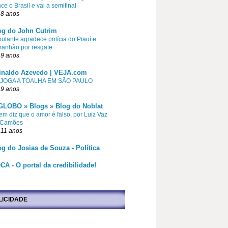
ce o Brasil e vai a semifinal
 8 anos
og do John Cutrim
pulante agradece polícia do Piauí e
ranhão por resgate
 9 anos
inaldo Azevedo | VEJA.com
 JOGA A TOALHA EM SÃO PAULO
 9 anos
GLOBO » Blogs » Blog do Noblat
m diz que o amor é falso, por Luiz Vaz
 Camões
 11 anos
og do Josias de Souza - Política
CA - O portal da credibilidade!
LICIDADE