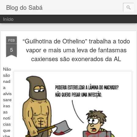
Blog do Sabá
Início
“Guilhotina de Othelino” trabalha a todo
FEB
vapor e mais uma leva de fantasmas
5
caxienses são exonerados da AL
Não
são
nad
a
alvis
sare
iras
as
notí
cias
que
che