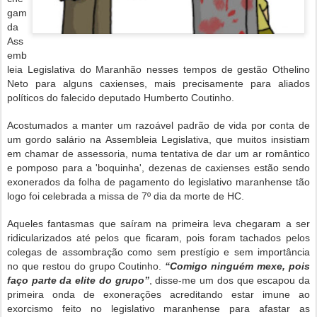
gam
da
Ass
emb
leia Legislativa do Maranhão nesses tempos de gestão Othelino
Neto para alguns caxienses, mais precisamente para aliados
políticos do falecido deputado Humberto Coutinho.
Acostumados a manter um razoável padrão de vida por conta de
um gordo salário na Assembleia Legislativa, que muitos insistiam
em chamar de assessoria, numa tentativa de dar um ar romântico
e pomposo para a 'boquinha', dezenas de caxienses estão sendo
exonerados da folha de pagamento do legislativo maranhense tão
logo foi celebrada a missa de 7º dia da morte de HC.
Aqueles fantasmas que saíram na primeira leva chegaram a ser
ridicularizados até pelos que ficaram, pois foram tachados pelos
colegas de assombração como sem prestígio e sem importância
no que restou do grupo Coutinho.
“Comigo ninguém mexe, pois
faço parte da elite do grupo”
, disse-me um dos que escapou da
primeira onda de exonerações acreditando estar imune ao
exorcismo feito no legislativo maranhense para afastar as