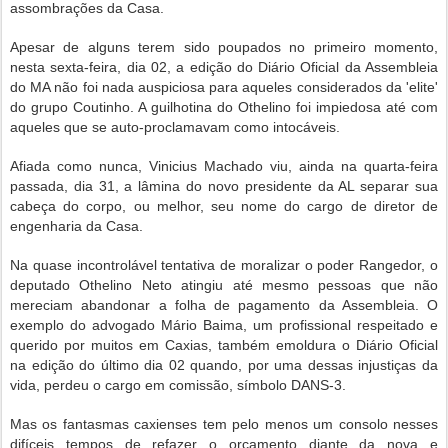
assombrações da Casa.
Apesar de alguns terem sido poupados no primeiro momento,
nesta sexta-feira, dia 02, a edição do Diário Oficial da Assembleia
do MA não foi nada auspiciosa para aqueles considerados da 'elite'
do grupo Coutinho. A guilhotina do Othelino foi impiedosa até com
aqueles que se auto-proclamavam como intocáveis.
Afiada como nunca, Vinicius Machado viu, ainda na quarta-feira
passada, dia 31, a lâmina do novo presidente da AL separar sua
cabeça do corpo, ou melhor, seu nome do cargo de diretor de
engenharia da Casa.
Na quase incontrolável tentativa de moralizar o poder Rangedor, o
deputado Othelino Neto atingiu até mesmo pessoas que não
mereciam abandonar a folha de pagamento da Assembleia. O
exemplo do advogado Mário Baima, um profissional respeitado e
querido por muitos em Caxias, também emoldura o Diário Oficial
na edição do último dia 02 quando, por uma dessas injustiças da
vida, perdeu o cargo em comissão, símbolo DANS-3.
Mas os fantasmas caxienses tem pelo menos um consolo nesses
difíceis tempos de refazer o orçamento diante da nova e