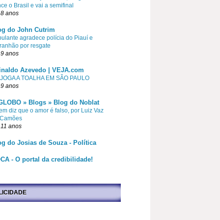
ce o Brasil e vai a semifinal
 8 anos
og do John Cutrim
pulante agradece polícia do Piauí e
ranhão por resgate
 9 anos
inaldo Azevedo | VEJA.com
 JOGA A TOALHA EM SÃO PAULO
 9 anos
GLOBO » Blogs » Blog do Noblat
m diz que o amor é falso, por Luiz Vaz
 Camões
 11 anos
og do Josias de Souza - Política
CA - O portal da credibilidade!
LICIDADE