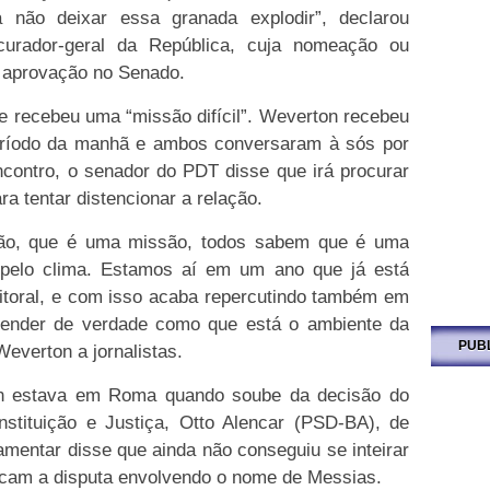
 não deixar essa granada explodir”, declarou
ocurador-geral da República, cuja nomeação ou
aprovação no Senado.
 recebeu uma “missão difícil”. Weverton recebeu
eríodo da manhã e ambos conversaram à sós por
contro, o senador do PDT disse que irá procurar
ra tentar distencionar a relação.
são, que é uma missão, todos sabem que é uma
é pelo clima. Estamos aí em um ano que já está
eitoral, e com isso acaba repercutindo também em
tender de verdade como que está o ambiente da
PUB
everton a jornalistas.
ton estava em Roma quando soube da decisão do
stituição e Justiça, Otto Alencar (PSD-BA), de
rlamentar disse que ainda não conseguiu se inteirar
cam a disputa envolvendo o nome de Messias.