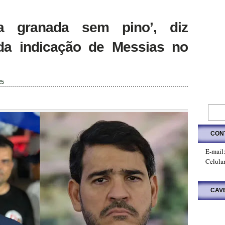
 granada sem pino’, diz
 da indicação de Messias no
25
CON
E-mail
Celula
CAV