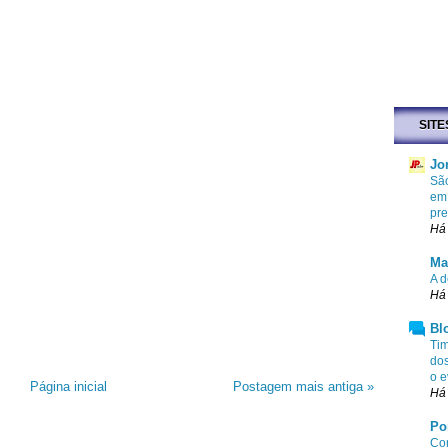
SITE
Jo
São
em 
pr
Há
Ma
A d
Há
Bl
Tim
dos
o e
Página inicial
Postagem mais antiga »
Há 
Po
Com