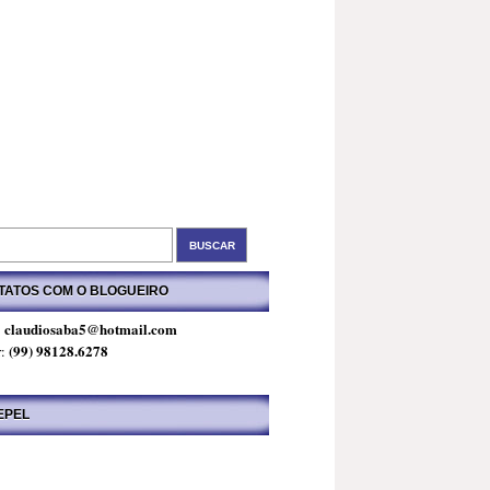
TATOS COM O BLOGUEIRO
claudiosaba5@hotmail.com
:
(99) 98128.6278
r:
EPEL