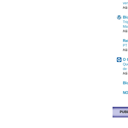
ven
Há
Bl
Tri
Ma
Há
Re
PT
Há
O 
Que
de
Há
Bl
NO
PUB