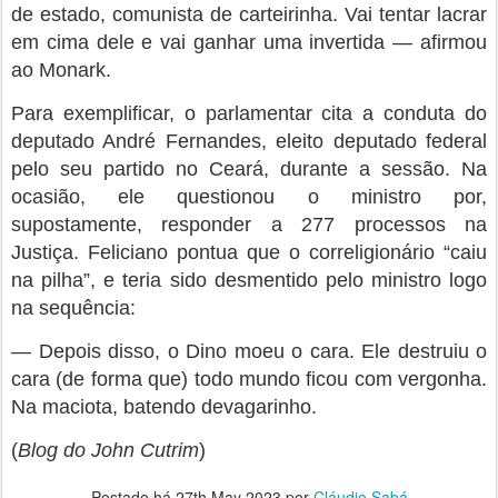
de estado, comunista de carteirinha. Vai tentar lacrar
em cima dele e vai ganhar uma invertida — afirmou
ao Monark.
Para exemplificar, o parlamentar cita a conduta do
deputado André Fernandes, eleito deputado federal
pelo seu partido no Ceará, durante a sessão. Na
ocasião, ele questionou o ministro por,
supostamente, responder a 277 processos na
Justiça. Feliciano pontua que o correligionário “caiu
na pilha”, e teria sido desmentido pelo ministro logo
na sequência:
— Depois disso, o Dino moeu o cara. Ele destruiu o
cara (de forma que) todo mundo ficou com vergonha.
Na maciota, batendo devagarinho.
(
Blog do John Cutrim
)
Postado há
27th May 2023
por
Cláudio Sabá