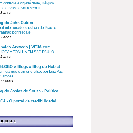
 controle e objetividade, Bélgica
ce o Brasil e vai a semifinal
 8 anos
og do John Cutrim
pulante agradece polícia do Piauí e
ranhão por resgate
 9 anos
inaldo Azevedo | VEJA.com
 JOGA A TOALHA EM SÃO PAULO
 9 anos
GLOBO » Blogs » Blog do Noblat
m diz que o amor é falso, por Luiz Vaz
 Camões
 11 anos
og do Josias de Souza - Política
CA - O portal da credibilidade!
LICIDADE