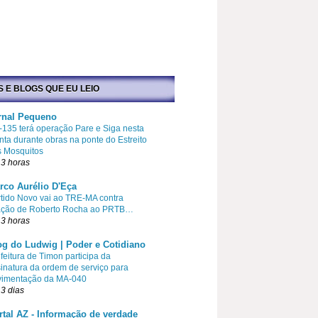
S E BLOGS QUE EU LEIO
rnal Pequeno
135 terá operação Pare e Siga nesta
nta durante obras na ponte do Estreito
s Mosquitos
3 horas
rco Aurélio D'Eça
tido Novo vai ao TRE-MA contra
liação de Roberto Rocha ao PRTB…
3 horas
og do Ludwig | Poder e Cotidiano
feitura de Timon participa da
inatura da ordem de serviço para
vimentação da MA-040
3 dias
rtal AZ - Informação de verdade