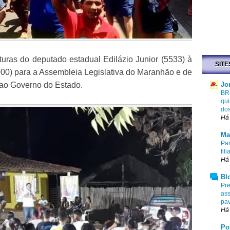
uras do deputado estadual Edilázio Junior (5533) à
SITE
000) para a Assembleia Legislativa do Maranhão e de
 ao Governo do Estado.
Jo
BR-
qui
do
Há 
Ma
Par
fi
Há 
Bl
Pre
ass
pa
Há 
Po