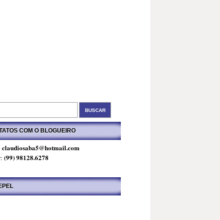
TATOS COM O BLOGUEIRO
claudiosaba5@hotmail.com
:
(99) 98128.6278
r:
EPEL