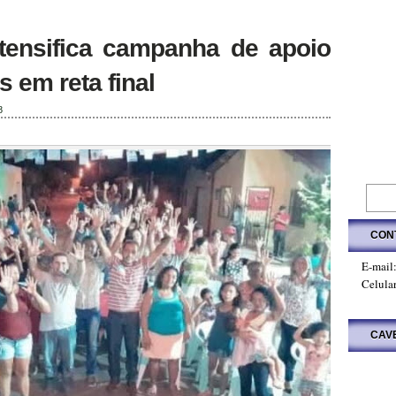
tensifica campanha de apoio
 em reta final
8
CON
E-mail
Celula
CAV