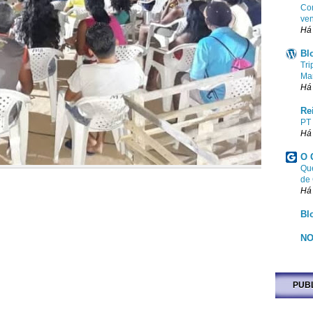
Com
ven
Há
Bl
Tri
Ma
Há
Re
PT
Há
O 
Que
de
Há
Bl
NO
PUB