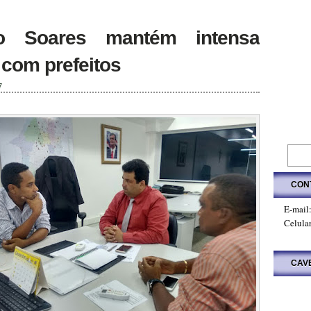
mo Soares mantém intensa
 com prefeitos
7
CON
E-mail
Celula
CAV