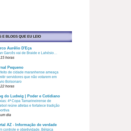
S E BLOGS QUE EU LEIO
rco Aurélio D'Eça
an Garcês vai de Braide e Lahésio…
 15 horas
rnal Pequeno
efeito de cidade maranhense ameaça
itir servidores que não votarem em
vio Bolsonaro
 22 horas
og do Ludwig | Poder e Cotidiano
ias: 4ª Copa Tamarineirense de
ebol reúne atletas e fortalece tradição
ortiva
 um dia
rtal AZ - Informação de verdade
 controle e objetividade, Bélgica