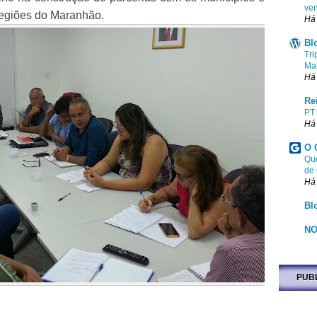
ven
regiões do Maranhão.
Há
Bl
Tri
Ma
Há
Re
PT
Há
O 
Que
de
Há
Bl
NO
PUB