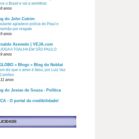
ce o Brasil e vai a semifinal
 8 anos
og do John Cutrim
pulante agradece polícia do Piauí e
ranhão por resgate
 9 anos
inaldo Azevedo | VEJA.com
 JOGA A TOALHA EM SÃO PAULO
 9 anos
GLOBO » Blogs » Blog do Noblat
m diz que o amor é falso, por Luiz Vaz
 Camões
 11 anos
og do Josias de Souza - Política
CA - O portal da credibilidade!
LICIDADE