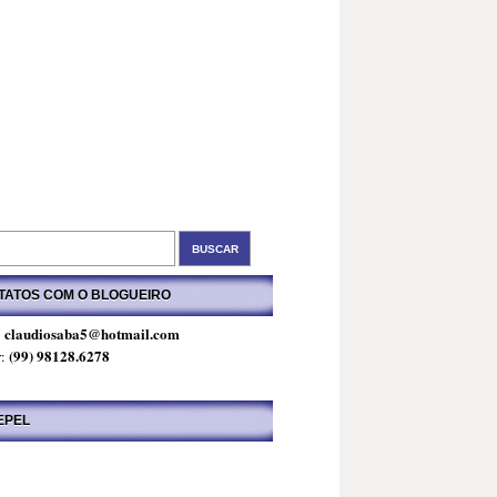
TATOS COM O BLOGUEIRO
claudiosaba5@hotmail.com
:
(99) 98128.6278
r:
EPEL