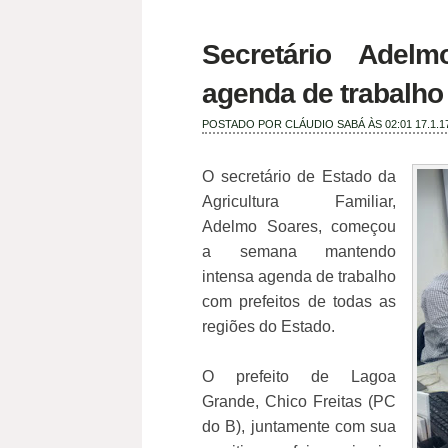
Secretário Adel
agenda de trabalho
POSTADO POR
CLÁUDIO SABÁ
ÀS 02:01
17.1.1
O secretário de Estado da
Agricultura Familiar,
Adelmo Soares, começou
a semana mantendo
intensa agenda de trabalho
com prefeitos de todas as
regiões do Estado.
O prefeito de Lagoa
Grande, Chico Freitas (PC
do B), juntamente com sua