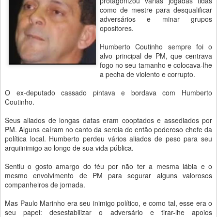
protagonizou várias jogadas tidas
como de mestre para desqualificar
adversários e minar grupos
opositores.
Humberto Coutinho sempre foi o
alvo principal de PM, que centrava
fogo no seu tamanho e colocava-lhe
a pecha de violento e corrupto.
O ex-deputado cassado pintava e bordava com Humberto
Coutinho.
Seus aliados de longas datas eram cooptados e assediados por
PM. Alguns caíram no canto da sereia do então poderoso chefe da
política local. Humberto perdeu vários aliados de peso para seu
arquiinimigo ao longo de sua vida pública.
Sentiu o gosto amargo do féu por não ter a mesma lábia e o
mesmo envolvimento de PM para segurar alguns valorosos
companheiros de jornada.
Mas Paulo Marinho era seu inimigo político, e como tal, esse era o
seu papel: desestabilizar o adversário e tirar-lhe apoios