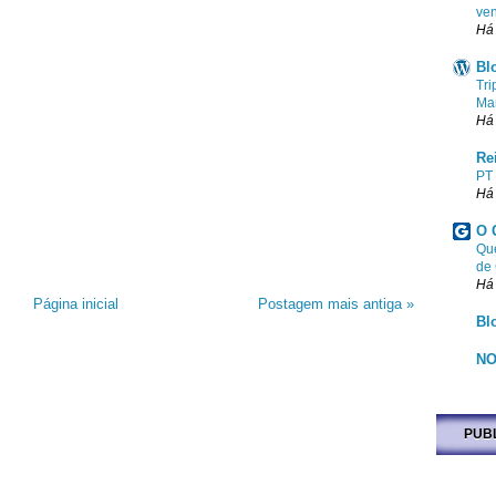
ven
Há
Bl
Tri
Ma
Há
Re
PT
Há
O 
Que
de
Há
Página inicial
Postagem mais antiga »
Bl
NO
PUB