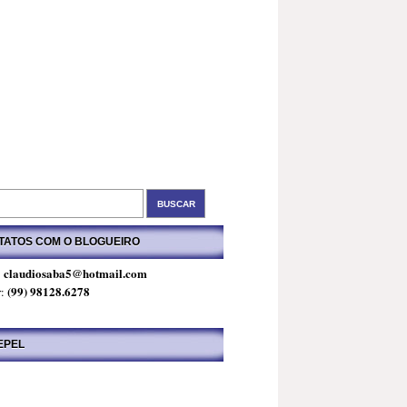
TATOS COM O BLOGUEIRO
claudiosaba5@hotmail.com
:
(99) 98128.6278
r:
EPEL