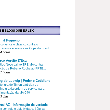
S E BLOGS QUE EU LEIO
rnal Pequeno
co vence o clássico contra o
minense e avança na Copa do Brasil
4 horas
rco Aurélio D'Eça
tido Novo vai ao TRE-MA contra
liação de Roberto Rocha ao PRTB…
7 horas
og do Ludwig | Poder e Cotidiano
feitura de Timon participa da
inatura da ordem de serviço para
vimentação da MA-040
3 dias
rtal AZ - Informação de verdade
 controle e objetividade, Bélgica