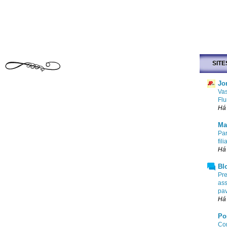
SITE
Jo
Vas
Flu
Há 
Ma
Par
fi
Há 
Bl
Pre
ass
pa
Há 
Po
Com