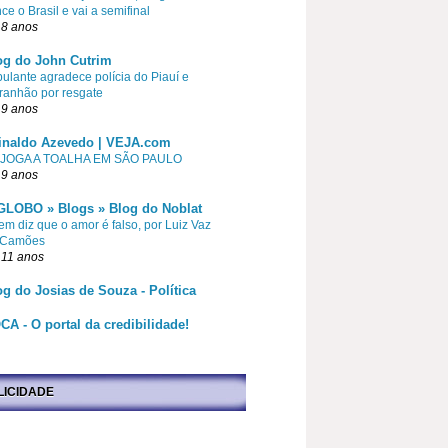
ce o Brasil e vai a semifinal
 8 anos
og do John Cutrim
pulante agradece polícia do Piauí e
ranhão por resgate
 9 anos
inaldo Azevedo | VEJA.com
 JOGA A TOALHA EM SÃO PAULO
 9 anos
GLOBO » Blogs » Blog do Noblat
m diz que o amor é falso, por Luiz Vaz
 Camões
 11 anos
og do Josias de Souza - Política
CA - O portal da credibilidade!
LICIDADE