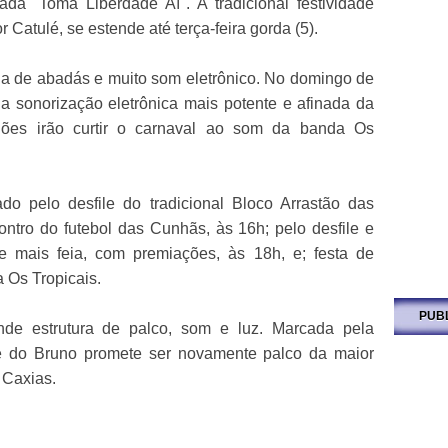
da "Toma Liberdade Aí". A tradicional festividade
atulé, se estende até terça-feira gorda (5).
rega de abadás e muito som eletrônico. No domingo de
 a sonorização eletrônica mais potente e afinada da
oliões irão curtir o carnaval ao som da banda Os
do pelo desfile do tradicional Bloco Arrastão das
ntro do futebol das Cunhãs, às 16h; pelo desfile e
 mais feia, com premiações, às 18h, e; festa de
 Os Tropicais.
PUB
de estrutura de palco, som e luz. Marcada pela
é do Bruno promete ser novamente palco da maior
 Caxias.