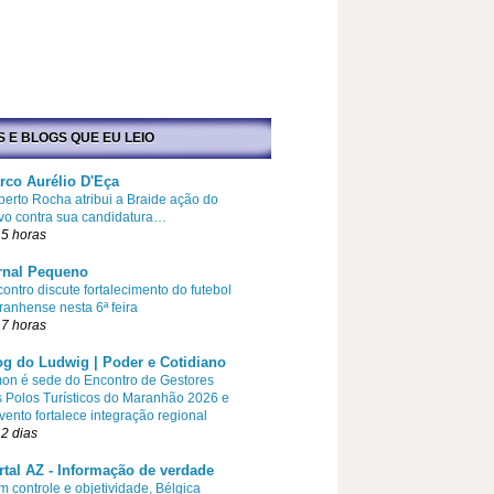
S E BLOGS QUE EU LEIO
rco Aurélio D'Eça
erto Rocha atribui a Braide ação do
vo contra sua candidatura…
5 horas
rnal Pequeno
ontro discute fortalecimento do futebol
anhense nesta 6ª feira
7 horas
og do Ludwig | Poder e Cotidiano
on é sede do Encontro de Gestores
 Polos Turísticos do Maranhão 2026 e
vento fortalece integração regional
2 dias
rtal AZ - Informação de verdade
 controle e objetividade, Bélgica