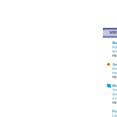
SITE
Ma
Rob
No
Há 
Jo
Enc
mar
Há 
Bl
Tim
dos
o e
Há 
Po
Com