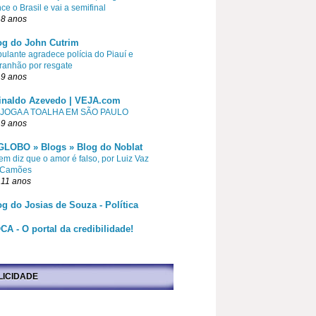
ce o Brasil e vai a semifinal
 8 anos
og do John Cutrim
pulante agradece polícia do Piauí e
ranhão por resgate
 9 anos
inaldo Azevedo | VEJA.com
 JOGA A TOALHA EM SÃO PAULO
 9 anos
GLOBO » Blogs » Blog do Noblat
m diz que o amor é falso, por Luiz Vaz
 Camões
 11 anos
og do Josias de Souza - Política
CA - O portal da credibilidade!
LICIDADE