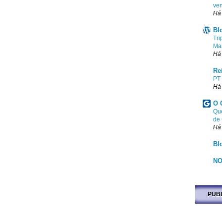
ven
Há
Bl
Tri
Ma
Há
Re
PT
Há
O 
Que
de
Há
Bl
NO
PUB