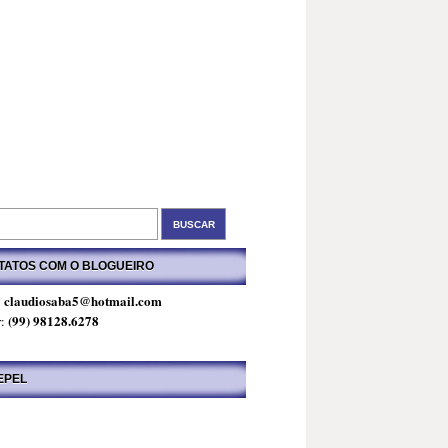
TATOS COM O BLOGUEIRO
claudiosaba5@hotmail.com
:
(99) 98128.6278
r:
EPEL