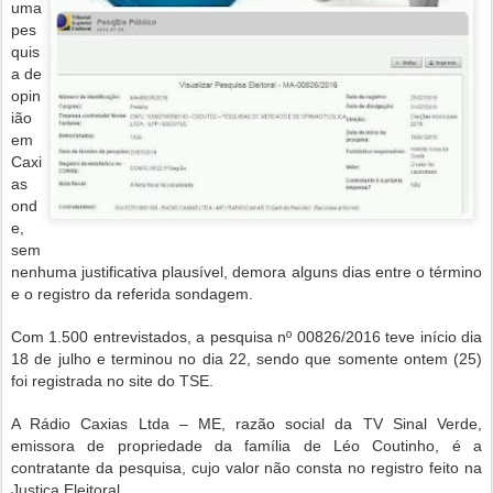
uma
pes
quis
a de
opin
ião
em
Caxi
as
ond
e,
sem
nenhuma justificativa plausível, demora alguns dias entre o término
e o registro da referida sondagem.
Com 1.500 entrevistados, a pesquisa nº 00826/2016 teve início dia
18 de julho e terminou no dia 22, sendo que somente ontem (25)
foi registrada no site do TSE.
A Rádio Caxias Ltda – ME, razão social da TV Sinal Verde,
emissora de propriedade da família de Léo Coutinho, é a
contratante da pesquisa, cujo valor não consta no registro feito na
Justiça Eleitoral.