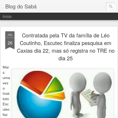
Blog do Sabá
Início
Contratada pela TV da família de Léo
JUL
Coutinho, Escutec finaliza pesquisa em
26
Caxias dia 22, mas só registra no TRE no
dia 25
Mai
s
uma
vez
o
Insti
tuto
Esc
utec
faz