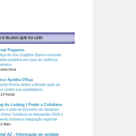
S E BLOGS QUE EU LEIO
rnal Pequeno
tiça de Gov. Eugênio Barros concede
ida protetiva em caso de violência
méstica
 uma hora
rco Aurélio D'Eça
erto Rocha atribui a Braide ação do
vo contra sua candidatura…
 14 horas
og do Ludwig | Poder e Cotidiano
on é sede do Encontro de Gestores
 Polos Turísticos do Maranhão 2026 e
vento fortalece integração regional
2 dias
rtal AZ - Informação de verdade