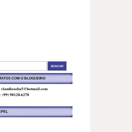
TATOS COM O BLOGUEIRO
claudiosaba5@hotmail.com
:
(99) 98128.6278
r:
EPEL