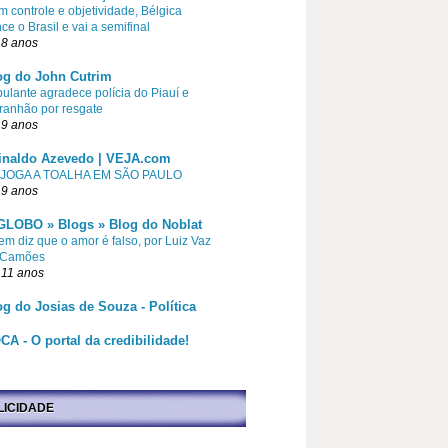
 controle e objetividade, Bélgica
ce o Brasil e vai a semifinal
 8 anos
og do John Cutrim
pulante agradece polícia do Piauí e
ranhão por resgate
 9 anos
inaldo Azevedo | VEJA.com
 JOGA A TOALHA EM SÃO PAULO
 9 anos
GLOBO » Blogs » Blog do Noblat
m diz que o amor é falso, por Luiz Vaz
 Camões
 11 anos
og do Josias de Souza - Política
CA - O portal da credibilidade!
LICIDADE