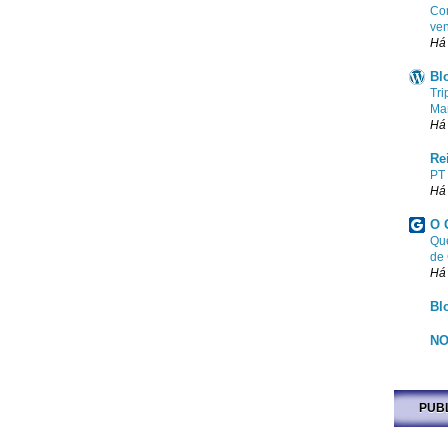
Com
ven
Há
Bl
Tri
Ma
Há
Re
PT
Há
O 
Que
de
Há
Bl
NO
PUB