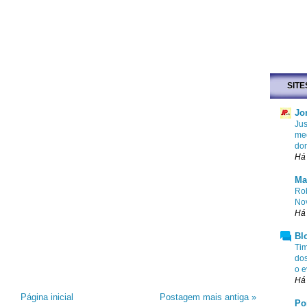
SITE
Jo
Jus
med
do
Há
Ma
Rob
No
Há
Bl
Tim
dos
o e
Há 
Página inicial
Postagem mais antiga »
Po