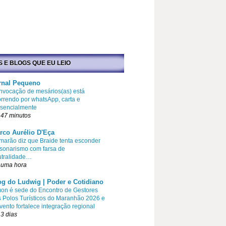
S E BLOGS QUE EU LEIO
rnal Pequeno
vocação de mesários(as) está
rrendo por whatsApp, carta e
esencialmente
 47 minutos
rco Aurélio D'Eça
arão diz que Braide tenta esconder
sonarismo com farsa de
utralidade…
 uma hora
og do Ludwig | Poder e Cotidiano
on é sede do Encontro de Gestores
 Polos Turísticos do Maranhão 2026 e
vento fortalece integração regional
3 dias