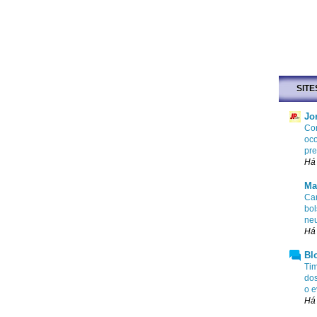
SITE
Jo
Con
oco
pr
Há
Ma
Cam
bol
ne
Há
Bl
Tim
dos
o e
Há 