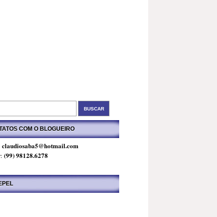
TATOS COM O BLOGUEIRO
claudiosaba5@hotmail.com
:
(99) 98128.6278
r:
EPEL