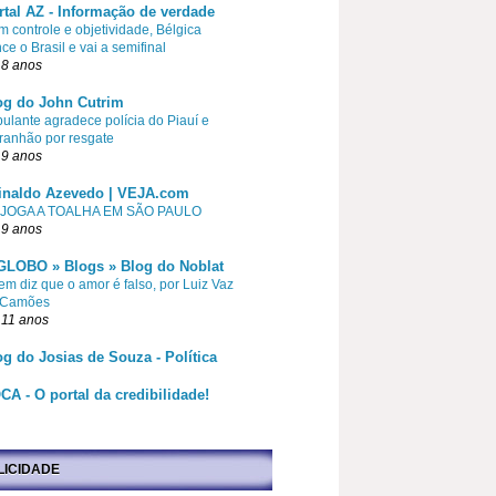
rtal AZ - Informação de verdade
 controle e objetividade, Bélgica
ce o Brasil e vai a semifinal
 8 anos
og do John Cutrim
pulante agradece polícia do Piauí e
ranhão por resgate
 9 anos
inaldo Azevedo | VEJA.com
 JOGA A TOALHA EM SÃO PAULO
 9 anos
GLOBO » Blogs » Blog do Noblat
m diz que o amor é falso, por Luiz Vaz
 Camões
 11 anos
og do Josias de Souza - Política
CA - O portal da credibilidade!
LICIDADE