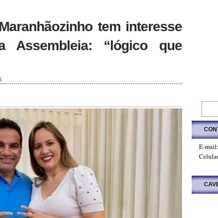
Maranhãozinho tem interesse
a Assembleia: “lógico que
6
CON
E-mail
Celula
CAV