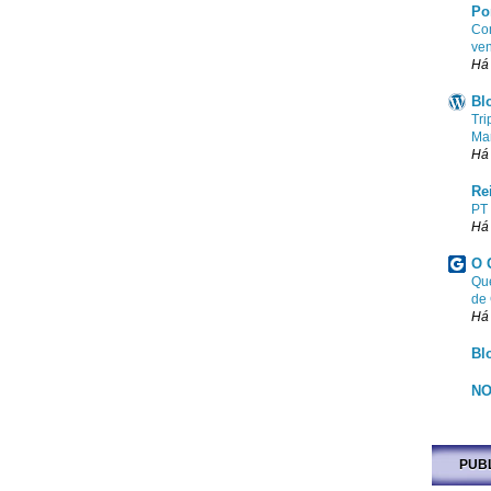
Po
Com
ven
Há
Bl
Tri
Ma
Há
Re
PT
Há
O 
Que
de
Há
Bl
NO
PUB