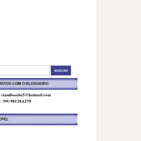
TATOS COM O BLOGUEIRO
claudiosaba5@hotmail.com
:
(99) 98128.6278
r:
EPEL