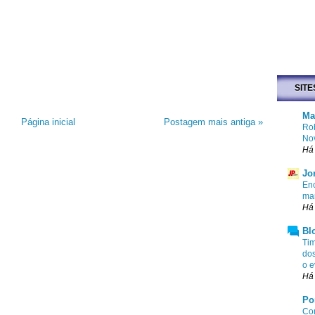
SITE
Ma
Página inicial
Postagem mais antiga »
Rob
No
Há 
Jo
Enc
mar
Há 
Bl
Tim
dos
o e
Há 
Po
Com