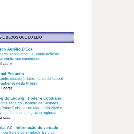
S E BLOGS QUE EU LEIO
rco Aurélio D'Eça
erto Rocha atribui a Braide ação do
vo contra sua candidatura…
6 horas
rnal Pequeno
ontro discute fortalecimento do futebol
anhense nesta 6ª feira
7 horas
og do Ludwig | Poder e Cotidiano
on é sede do Encontro de Gestores
 Polos Turísticos do Maranhão 2026 e
vento fortalece integração regional
2 dias
rtal AZ - Informação de verdade
 controle e objetividade, Bélgica