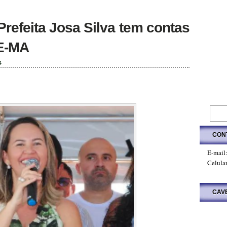
refeita Josa Silva tem contas
E-MA
4
CON
E-mail
Celula
CAV