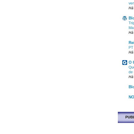
ven
Há
Bl
Tri
Ma
Há
Re
PT
Há
O 
Que
de
Há
Bl
NO
PUB