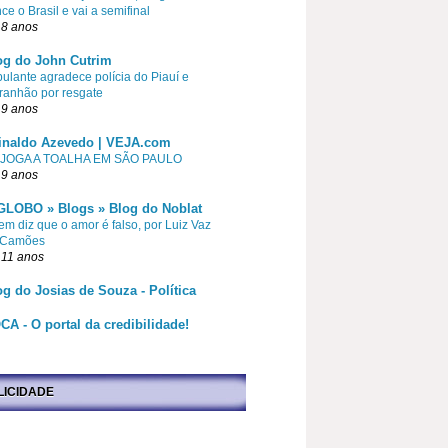
ce o Brasil e vai a semifinal
 8 anos
og do John Cutrim
pulante agradece polícia do Piauí e
ranhão por resgate
 9 anos
inaldo Azevedo | VEJA.com
 JOGA A TOALHA EM SÃO PAULO
 9 anos
GLOBO » Blogs » Blog do Noblat
m diz que o amor é falso, por Luiz Vaz
 Camões
 11 anos
og do Josias de Souza - Política
CA - O portal da credibilidade!
LICIDADE