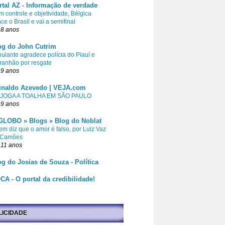
rtal AZ - Informação de verdade
 controle e objetividade, Bélgica
ce o Brasil e vai a semifinal
 8 anos
og do John Cutrim
pulante agradece polícia do Piauí e
ranhão por resgate
 9 anos
inaldo Azevedo | VEJA.com
 JOGA A TOALHA EM SÃO PAULO
 9 anos
GLOBO » Blogs » Blog do Noblat
m diz que o amor é falso, por Luiz Vaz
 Camões
 11 anos
og do Josias de Souza - Política
CA - O portal da credibilidade!
LICIDADE