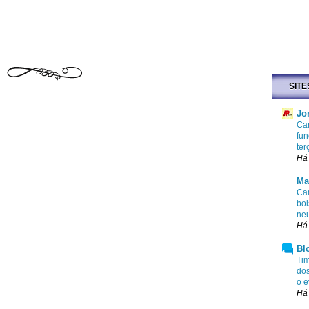
SITE
Jo
Car
fun
ter
Há
Ma
Cam
bol
ne
Há
Bl
Tim
dos
o e
Há 