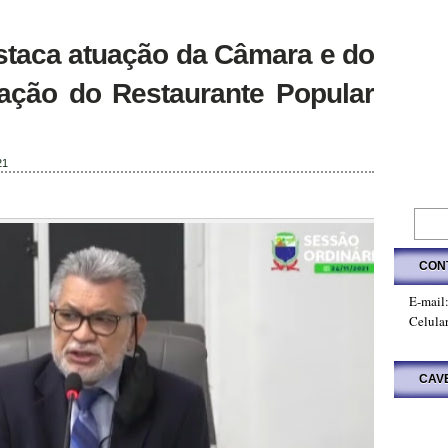
staca atuação da Câmara e do
alação do Restaurante Popular
21
CON
E-mail
Celula
CAV