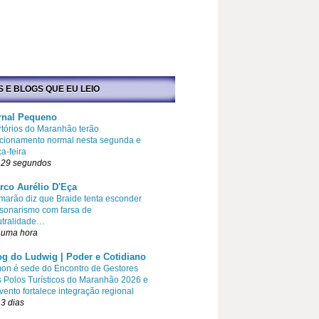
S E BLOGS QUE EU LEIO
rnal Pequeno
tórios do Maranhão terão
cionamento normal nesta segunda e
ça-feira
 29 segundos
rco Aurélio D'Eça
arão diz que Braide tenta esconder
sonarismo com farsa de
utralidade…
 uma hora
og do Ludwig | Poder e Cotidiano
on é sede do Encontro de Gestores
 Polos Turísticos do Maranhão 2026 e
vento fortalece integração regional
3 dias