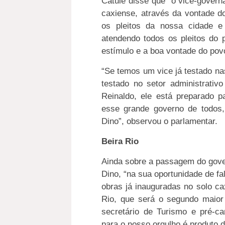
Catulé disse que “o vice-gover
caxiense, através da vontade d
os pleitos da nossa cidade e
atendendo todos os pleitos do 
estímulo e a boa vontade do pov
“Se temos um vice já testado na
testado no setor administrati
Reinaldo, ele está preparado p
esse grande governo de todos, 
Dino”, observou o parlamentar.
Beira Rio
Ainda sobre a passagem do gove
Dino, “na sua oportunidade de f
obras já inauguradas no solo c
Rio, que será o segundo maior 
secretário de Turismo e pré-ca
para o nosso orgulho é produto 