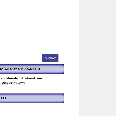
TATOS COM O BLOGUEIRO
claudiosaba5@hotmail.com
:
(99) 98128.6278
r:
EPEL