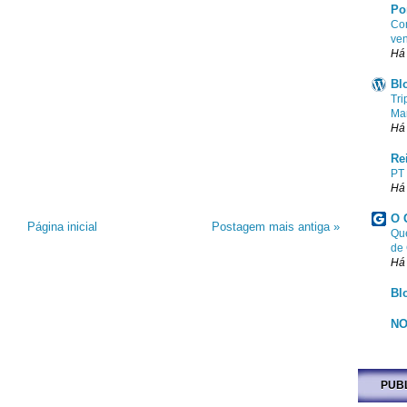
Po
Com
ven
Há
Bl
Tri
Ma
Há
Re
PT
Há
O 
Página inicial
Postagem mais antiga »
Que
de
Há
Bl
NO
PUB