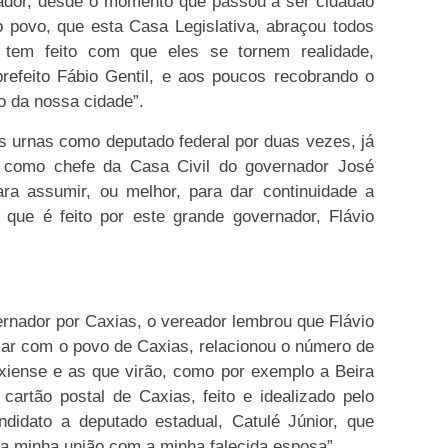
nador, desde o momento que passou a ser cidadão
o povo, que esta Casa Legislativa, abraçou todos
 tem feito com que eles se tornem realidade,
prefeito Fábio Gentil, e aos poucos recobrando o
o da nossa cidade”.
s urnas como deputado federal por duas vezes, já
vo como chefe da Casa Civil do governador José
ara assumir, ou melhor, para dar continuidade a
que é feito por este grande governador, Flávio
rnador por Caxias, o vereador lembrou que Flávio
alar com o povo de Caxias, relacionou o número de
axiense e as que virão, como por exemplo a Beira
cartão postal de Caxias, feito e idealizado pelo
ndidato a deputado estadual, Catulé Júnior, que
da minha união com a minha falecida esposa”.