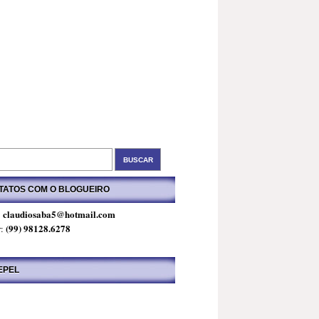
TATOS COM O BLOGUEIRO
claudiosaba5@hotmail.com
:
(99) 98128.6278
r:
EPEL