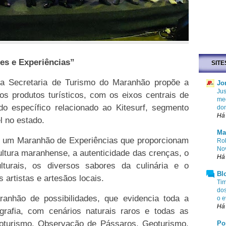
es e Experiências”
SITE
da Secretaria de Turismo do Maranhão propõe a
Jo
Jus
dos produtos turísticos, com os eixos centrais de
med
o específico relacionado ao Kitesurf, segmento
do
Há
el no estado.
Ma
 um Maranhão de Experiências que proporcionam
Rob
No
ultura maranhense, a autenticidade das crenças, o
Há
lturais, os diversos sabores da culinária e o
Bl
 artistas e artesãos locais.
Tim
dos
nhão de possibilidades, que evidencia toda a
o e
Há 
grafia, com cenários naturais raros e todas as
oturismo, Observação de Pássaros, Geoturismo,
Po