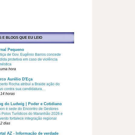
S E BLOGS QUE EU LEIO
rnal Pequeno
tiça de Gov. Eugênio Barros concede
ida protetiva em caso de violência
méstica
 uma hora
rco Aurélio D'Eça
erto Rocha atribui a Braide ação do
vo contra sua candidatura…
 14 horas
og do Ludwig | Poder e Cotidiano
on é sede do Encontro de Gestores
 Polos Turísticos do Maranhão 2026 e
vento fortalece integração regional
2 dias
rtal AZ - Informação de verdade