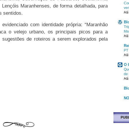
Com
 Lençóis Maranhenses, de forma detalhada, para
ven
 sentidos.
Há
Bl
é evidenciado com identidade própria: “Maranhão
Tri
aca o velejo urbano, os principais picos para a
Ma
Há
 sugestões de roteiros a serem explorados pela
Re
PT
Há
O 
Que
de
Há
Bl
NO
PUB