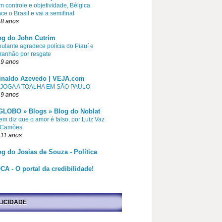
 controle e objetividade, Bélgica
ce o Brasil e vai a semifinal
 8 anos
og do John Cutrim
pulante agradece polícia do Piauí e
ranhão por resgate
 9 anos
inaldo Azevedo | VEJA.com
 JOGA A TOALHA EM SÃO PAULO
 9 anos
GLOBO » Blogs » Blog do Noblat
m diz que o amor é falso, por Luiz Vaz
 Camões
 11 anos
og do Josias de Souza - Política
CA - O portal da credibilidade!
LICIDADE