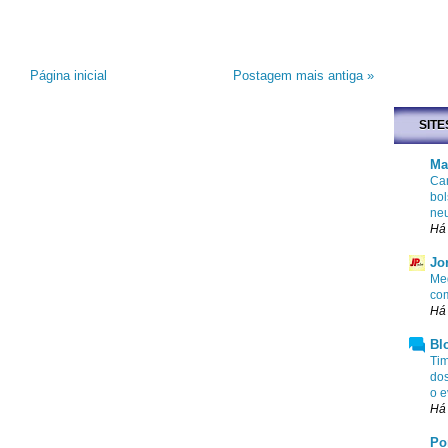
Página inicial
Postagem mais antiga »
SITE
Ma
Cam
bol
ne
Há
Jo
Me
com
Há
Bl
Tim
dos
o e
Há 
Po