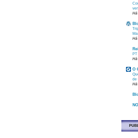
Com
ven
Há
Bl
Tri
Ma
Há
Re
PT
Há
O 
Que
de
Há
Bl
NO
PUB