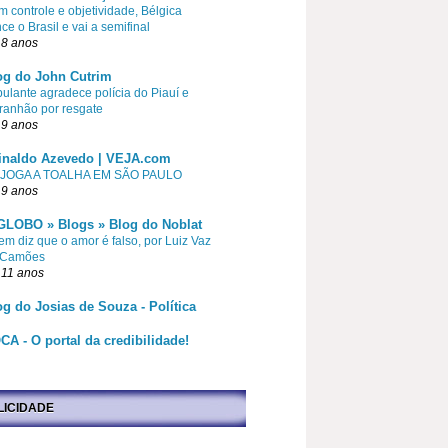
 controle e objetividade, Bélgica
ce o Brasil e vai a semifinal
 8 anos
og do John Cutrim
pulante agradece polícia do Piauí e
ranhão por resgate
 9 anos
inaldo Azevedo | VEJA.com
 JOGA A TOALHA EM SÃO PAULO
 9 anos
GLOBO » Blogs » Blog do Noblat
m diz que o amor é falso, por Luiz Vaz
 Camões
 11 anos
og do Josias de Souza - Política
CA - O portal da credibilidade!
LICIDADE