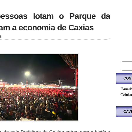
pessoas lotam o Parque da
nam a economia de Caxias
6
CON
E-mail
Celula
CAV