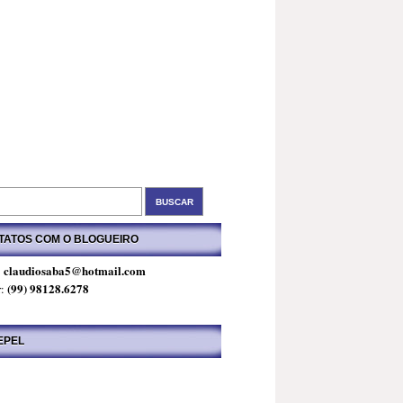
TATOS COM O BLOGUEIRO
claudiosaba5@hotmail.com
:
(99) 98128.6278
r:
EPEL