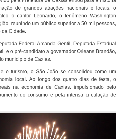
ido pela Prefeitura de Caxias entrou para a história
ação de grandes atrações nacionais e locais, o
palco o cantor Leonardo, o fenômeno Washington
região, reunindo um público superior a 50 mil pessoas,
 da Cidade.
eputada Federal Amanda Gentil, Deputada Estadual
entil e o pré-candidato a governador Orleans Brandão,
do município de Caxias.
ra e o turismo, o São João se consolidou como um
nomia local. Ao longo dos quatro dias de festa, o
reais na economia de Caxias, impulsionado pelo
o aumento do consumo e pela intensa circulação de