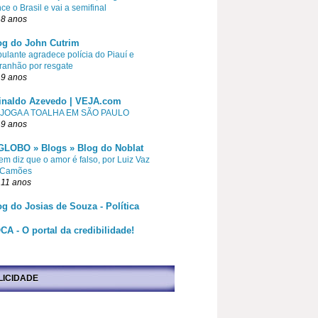
ce o Brasil e vai a semifinal
 8 anos
og do John Cutrim
pulante agradece polícia do Piauí e
ranhão por resgate
 9 anos
inaldo Azevedo | VEJA.com
 JOGA A TOALHA EM SÃO PAULO
 9 anos
GLOBO » Blogs » Blog do Noblat
m diz que o amor é falso, por Luiz Vaz
 Camões
 11 anos
og do Josias de Souza - Política
CA - O portal da credibilidade!
LICIDADE