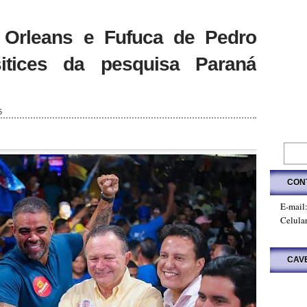
 Orleans e Fufuca de Pedro
itices da pesquisa Paraná
5
CON
E-mail
Celula
CAV