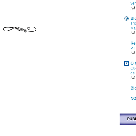
ven
Há
Bl
Tri
Ma
Há
Re
PT
Há
O 
Que
de
Há
Bl
NO
PUB