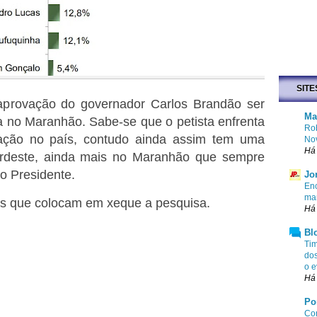
SITE
 aprovação do governador Carlos Brandão ser
Ma
a no Maranhão. Sabe-se que o petista enfrenta
Rob
ção no país, contudo ainda assim tem uma
No
Há 
ordeste, ainda mais no Maranhão que sempre
o Presidente.
Jo
Enc
mar
s que colocam em xeque a pesquisa.
Há 
Bl
Tim
dos
o e
Há 
Po
Com