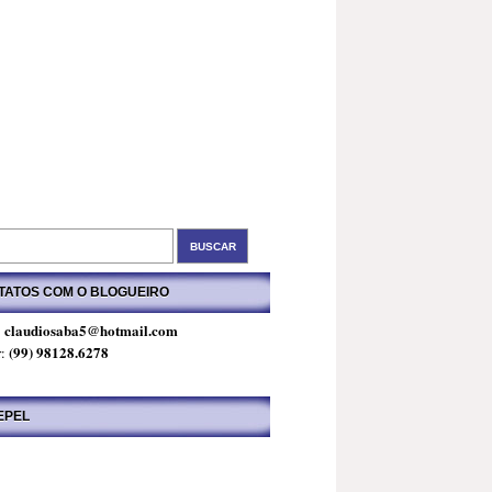
TATOS COM O BLOGUEIRO
claudiosaba5@hotmail.com
:
(99) 98128.6278
r:
EPEL