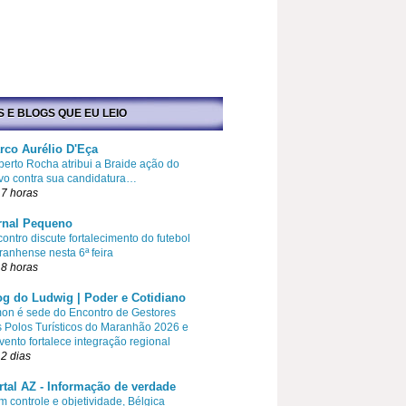
S E BLOGS QUE EU LEIO
rco Aurélio D'Eça
erto Rocha atribui a Braide ação do
vo contra sua candidatura…
7 horas
rnal Pequeno
ontro discute fortalecimento do futebol
anhense nesta 6ª feira
8 horas
og do Ludwig | Poder e Cotidiano
on é sede do Encontro de Gestores
 Polos Turísticos do Maranhão 2026 e
vento fortalece integração regional
2 dias
rtal AZ - Informação de verdade
 controle e objetividade, Bélgica