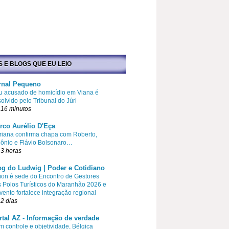
S E BLOGS QUE EU LEIO
rnal Pequeno
u acusado de homicídio em Viana é
olvido pelo Tribunal do Júri
 16 minutos
rco Aurélio D'Eça
iana confirma chapa com Roberto,
ônio e Flávio Bolsonaro…
3 horas
og do Ludwig | Poder e Cotidiano
on é sede do Encontro de Gestores
 Polos Turísticos do Maranhão 2026 e
vento fortalece integração regional
2 dias
rtal AZ - Informação de verdade
 controle e objetividade, Bélgica