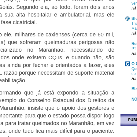
ven
 Goiás. Segundo ela, ao todo, foram dois anos
Há
 sua alta hospitalar e ambulatorial, mas ele
Bl
ase cicatricial.
Tri
Ma
Há
 ele, milhares de caxienses (cerca de 60 mil,
s) que sofreram queimaduras perigosas não
Re
PT
ecializado no Maranhão, necessitando de
Há
stados onde existem CQTs, e quando não, são
O 
as ainda por fechar e orientados a fazer, eles
Que
, razão porque necessitam de suporte material
de
Há
abilitação.
Bl
ormando que já está expondo a situação a
NO
exemplo do Conselho Estadual dos Direitos da
Maranhão, insiste que o apoio dos gestores e
importante para que o estado possa dispor logo
PUB
da para tratar queimados no Maranhão, em vez
es, onde tudo fica mais difícil para o paciente,