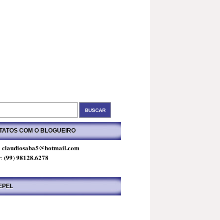
TATOS COM O BLOGUEIRO
claudiosaba5@hotmail.com
:
(99) 98128.6278
r:
EPEL