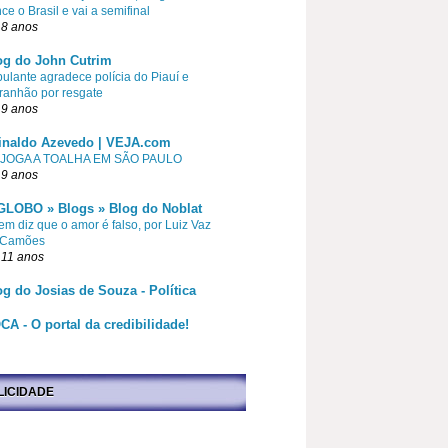
ce o Brasil e vai a semifinal
 8 anos
og do John Cutrim
pulante agradece polícia do Piauí e
ranhão por resgate
 9 anos
inaldo Azevedo | VEJA.com
 JOGA A TOALHA EM SÃO PAULO
 9 anos
GLOBO » Blogs » Blog do Noblat
m diz que o amor é falso, por Luiz Vaz
 Camões
 11 anos
og do Josias de Souza - Política
CA - O portal da credibilidade!
LICIDADE