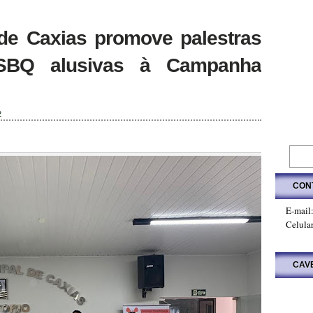
de Caxias promove palestras
BQ alusivas à Campanha
2
CON
E-mail
Celula
CAV