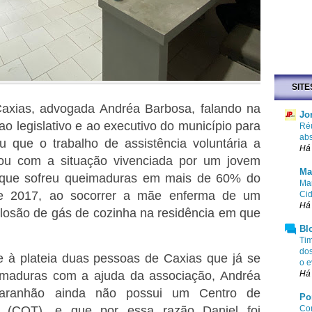
SITE
axias, advogada Andréa Barbosa, falando na
Jo
o legislativo e ao executivo do município para
Ré
abs
u que o trabalho de assistência voluntária a
Há
u com a situação vivenciada por um jovem
Ma
 que sofreu queimaduras em mais de 60% do
Mar
e 2017, ao socorrer a mãe enferma de um
Cid
Há 
osão de gás de cozinha na residência em que
Bl
Tim
dos
 à plateia duas pessoas de Caxias que já se
o e
imaduras com a ajuda da associação, Andréa
Há 
aranhão ainda não possui um Centro de
Po
 (CQT), e que por essa razão Daniel foi
Com